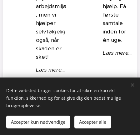
arbejdsmiljø
hjælp. Få
, men vi
første
hjælper
samtale
selvfølgelig
inden for
også, når
én uge.
skaden er
Læs mere…
sket!
Læs mere…
Hjælp til
Hjælp ved
Dette websted bruger cookies for at sikre en korrekt
kirker
kriser
funktion, sikkerhed og for at give dig den bedst mulige
brugeroplevelse.
Et godt
Ved behov
psykisk
for
Accepter kun nødvendige
Accepter alle
arbejdsmiljø
psykologisk
kommer
krisehjælp