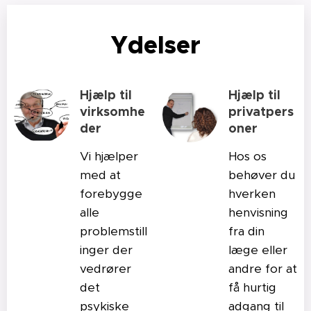
Ydelser
Hjælp til
Hjælp til
virksomhe
privatpers
der
oner
Vi hjælper
Hos os
med at
behøver du
forebygge
hverken
alle
henvisning
problemstill
fra din
inger der
læge eller
vedrører
andre for at
det
få hurtig
psykiske
adgang til